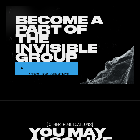
BECOME A
PART OF
THE
INVISIBLE
GROUP
VIEW JOB OPENINGS
VIEW JOB OPENINGS
[OTHER PUBLICATIONS]
YOU MAY