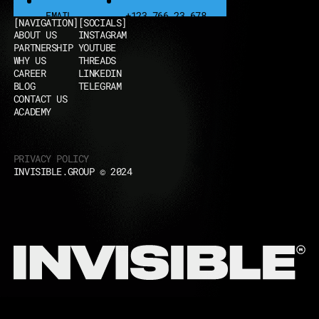
EMAIL
+123 766 23 678
[NAVIGATION]
[SOCIALS]
EMAIL
+123 766 23 678
ABOUT US
INSTAGRAM
PARTNERSHIP
YOUTUBE
WHY US
THREADS
CAREER
LINKEDIN
BLOG
TELEGRAM
CONTACT US
ACADEMY
PRIVACY POLICY
INVISIBLE.GROUP © 2024