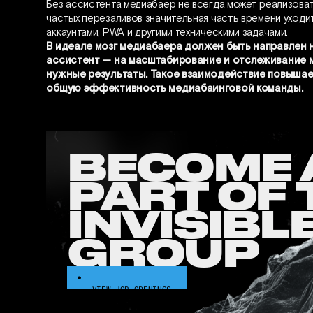
Без ассистента медиабаер не всегда может реализоват
частых перезаливов значительная часть времени уходи
аккаунтами, PWA и другими техническими задачами.
В идеале мозг медиабаера должен быть направлен н
ассистент — на масштабирование и отслеживание ме
нужные результаты. Такое взаимодействие повышает
общую эффективность медиабаинговой команды.
BECOME 
PART OF 
INVISIBL
GROUP
VIEW JOB OPENINGS
VIEW JOB OPENINGS