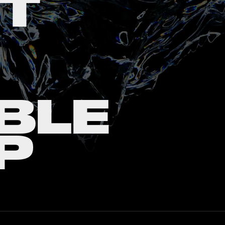
T
IBLE
P