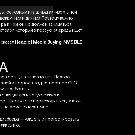
ы, основным и главным активом в ней
RU
EN
округ них и для них. Поэтому важно
ра и чем он не должен заниматься.
етолог, который в первую очередь ищет
ссказал
Head of Media Buying INVISIBLE
А
ера есть два направления. Первое —
нажей и подхода под конкретное GEO.
ом заработать.
спая увидеть новую связку и
р. Такое часто происходит, когда кто-
та не может оперативно
диабаера — увидеть и протестировать
аккаунтов.