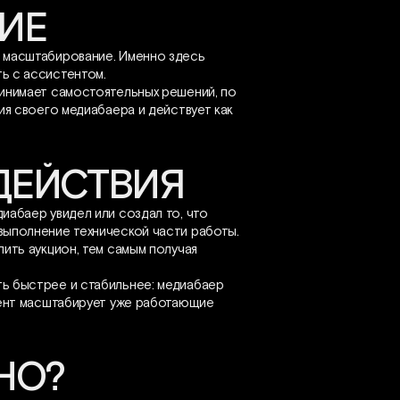
ИЕ
я масштабирование. Именно здесь
ь с ассистентом.
ринимает самостоятельных решений, по
ия своего медиабаера и действует как
ДЕЙСТВИЯ
иабаер увидел или создал то, что
выполнение технической части работы.
пить аукцион, тем самым получая
ь быстрее и стабильнее: медиабаер
стент масштабирует уже работающие
НО?