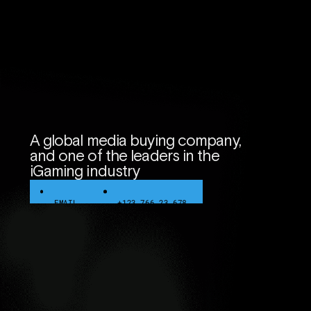
A global media buying company,
and one of the leaders in the
iGaming industry
EMAIL
+123 766 23 678
EMAIL
+123 766 23 678