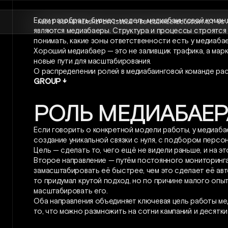
Если разобрать бизнес-модель медиабаинговой команд
ABOUT US
PARTNERSHIP
INVISIBLE PEOPLE
CAREER
BLOG
CONTACT US
являются медиабаеры. Структура и процессы строятся в
понимать, какие зоны ответственности есть у медиабае
Хороший медиабаер — это не заливщик трафика, а марк
новые пути для масштабирования.
О распределении ролей в медиабаинговой команде ра
GROUP ↓
РОЛЬ МЕДИАБАЕР
Если говорить о конкретной модели работы, у медиаба
создание уникальной связки с нуля, с подбором персо
Цель — сделать то, чего ещё не видели раньше, и на эт
Второе направление — путём постоянного мониторинга 
замасштабировать её быстрее, чем это сделает её авто
то придумал крутой подход, но по причине малого опы
масштабировать его.
Оба направления объединяет ключевая цель работы ме
то, что можно размножить на сотни кампаний и десятки 