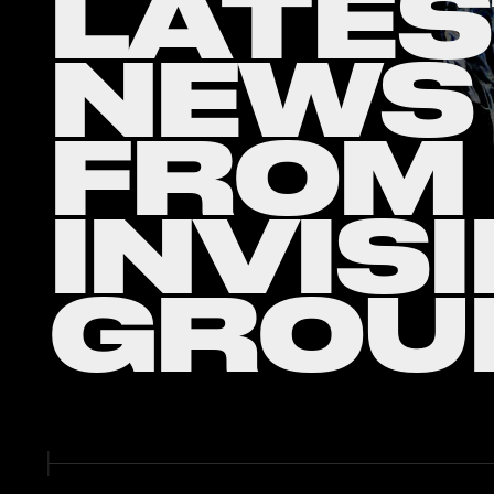
LATES
NEWS
FROM
INVIS
GROU